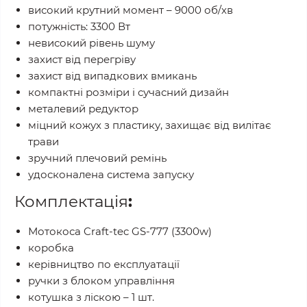
високий крутний момент – 9000 об/хв
потужність: 3300 Вт
невисокий рівень шуму
захист від перегріву
захист від випадкових вмикань
компактні розміри і сучасний дизайн
металевий редуктор
міцний кожух з пластику, захищає від вилітає
трави
зручний плечовий ремінь
удосконалена система запуску
Комплектація
:
Мотокоса Craft-tec GS-777 (3300w)
коробка
керівництво по експлуатації
ручки з блоком управління
котушка з ліскою – 1 шт.