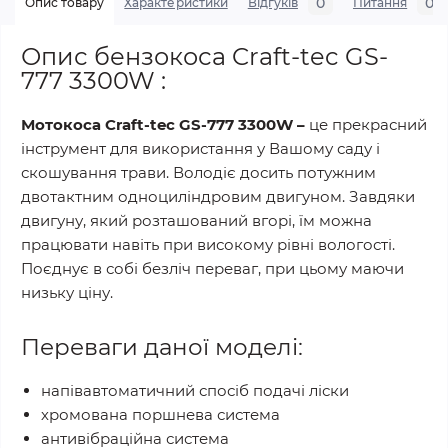
0
0
Опис товару
Характеристики
Відгуків
Питання
Опис бензокоса Craft-tec GS-
777 3300W :
Мотокоса Craft-tec GS-777 3300W –
це прекрасний
інструмент для використання у Вашому саду і
скошування трави. Володіє досить потужним
двотактним одноциліндровим двигуном. Завдяки
двигуну, який розташований вгорі, їм можна
працювати навіть при високому рівні вологості.
Поєднує в собі безліч переваг, при цьому маючи
низьку ціну.
Переваги даної моделі:
напівавтоматичний спосіб подачі ліски
хромована поршнева система
антивібраційна система