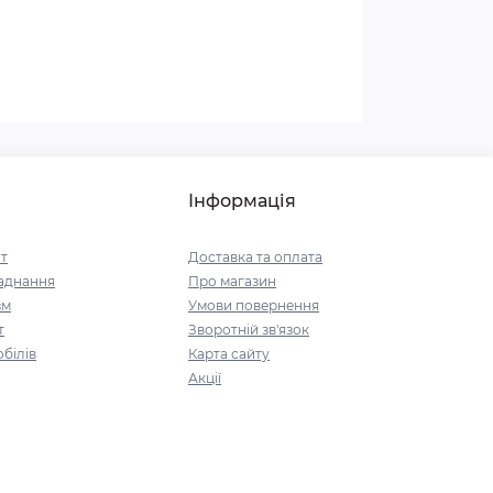
Інформація
т
Доставка та оплата
аднання
Про магазин
зм
Умови повернення
т
Зворотній зв'язок
білів
Карта сайту
Акції