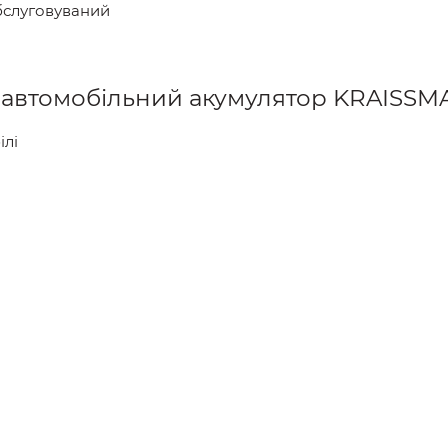
бслуговуваний
и автомобільний акумулятор KRAISSM
ілі
й