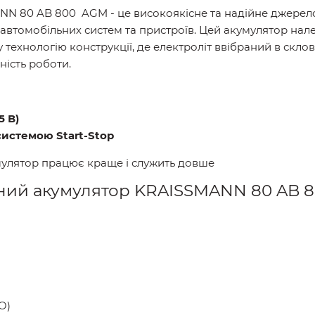
N 80 AB 800 AGM - це високоякісне та надійне джерел
автомобільних систем та пристроїв. Цей акумулятор нале
у технологію конструкції, де електроліт ввібраний в ск
ьність роботи.
5 В)
 системою Start-Stop
мулятор працює краще і служить довше
ний акумулятор KRAISSMANN 80 AB 8
O)