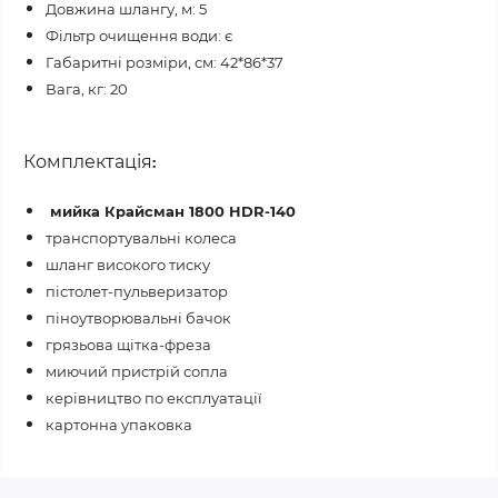
Довжина шлангу, м: 5
Фільтр очищення води: є
Габаритні розміри, см: 42*86*37
Вага, кг: 20
Комплектація
:
мийка Крайсман 1800 HDR-140
транспортувальні колеса
шланг високого тиску
пістолет-пульверизатор
піноутворювальні бачок
грязьова щітка-фреза
миючий пристрій сопла
керівництво по експлуатації
картонна упаковка