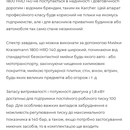
1800 HRD 140 не поступається в надійності і довговічності
дорогим і відомим брендам, таким як Karcher. Цей апарат
професійного класу буде корисний не тільки на якомусь
підприємстві, але і для власників приватних будинків або
автомобіля так само стане незамінний.
Спектр завдань, що можна виконати за допомогою Мийки
Kraissmann 1800 HRD 140 дуже широкий, починаючи від
стандартної безконтактної мийки будь-якого авто - або
мототранспорту, закінчуючи чищення килимових
покриттів, мийкою тротуарної плитки, стін, вікон, вітрин,
будь-яких великих предметів або огорож і т. д.
Запасу витривалості і потужності двигуна у 1,8 кВт
достатньо для підтримки постійного робочого тиску 100
бар. Для особливо важких випадків забруднення є
можливість регулювання тиску до максимального
показника в 140 бар, а також, якщо потрібно застосування
миючих засобів, то в комплектацію ще входить