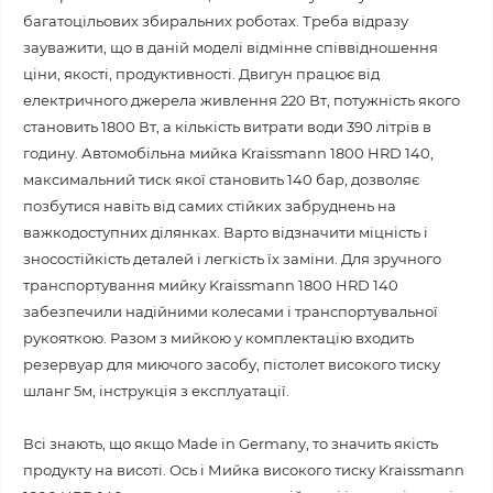
багатоцільових збиральних роботах. Треба відразу
зауважити, що в даній моделі відмінне співвідношення
ціни, якості, продуктивності.
Двигун працює від
електричного джерела живлення 220 Вт, потужність якого
становить 1800 Вт, а кількість витрати води 390 літрів в
годину. Автомобільна мийка Kraissmann 1800 HRD 140,
максимальний тиск якої становить 140 бар, дозволяє
позбутися навіть від самих стійких забруднень на
важкодоступних ділянках. Варто відзначити міцність і
зносостійкість деталей і легкість їх заміни. Для зручного
транспортування мийку Kraissmann 1800 HRD 140
забезпечили надійними колесами і транспортувальної
рукояткою. Разом з мийкою у комплектацію входить
резервуар для миючого засобу, пістолет високого тиску
шланг 5м, інструкція з експлуатації.
Всі знають, що якщо Made in Germany, то значить якість
продукту на висоті. Ось і Мийка високого тиску Kraissmann