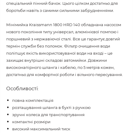
спеціальний пінний бачок. Цього цілком достатньо для
боротьби навіть з самими сильними забрудненнями.
Мінімийка Kraissmann 1800 HRD 140 обладнана насосом
нового покоління типу універсал, алюмінієвої помпою і
поршневий з нержавіючої сталі. Все це гарантує довгий
термін служби без поломок. Фільтр очищення води
поліпшує якість використовуваної води на вході – це
захищає внутрішні складові автомийки. Довжини
високонапірного шланга і кабелю, по 5 метрів кожен,
достатньо для комфортної роботи і вільного пересування.
Особливості
:
повна комплектація
розташування шланга в бухті з ручкою
зручні колеса для транспортування
компактні розміри
високий максимальний тиск