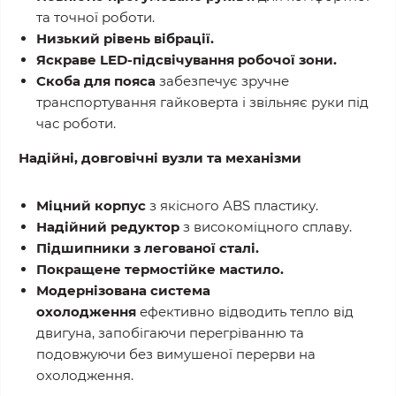
та точної роботи.
Низький рівень вібрації.
Яскраве LED-підсвічування робочої зони.
Скоба для пояса
забезпечує зручне
транспортування гайковерта і звільняє руки під
час роботи.
Надійні, довговічні вузли та механізми
Міцний корпус
з якісного ABS пластику.
Надійний редуктор
з високоміцного сплаву.
Підшипники з легованої сталі.
Покращене термостійке мастило.
Модернізована система
охолодження
ефективно відводить тепло від
двигуна, запобігаючи перегріванню та
подовжуючи без вимушеної перерви на
охолодження.