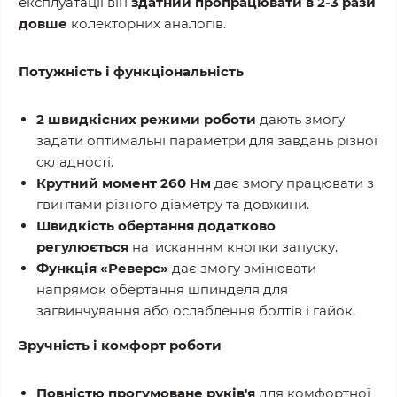
експлуатації він
здатний пропрацювати в 2-3 рази
довше
колекторних аналогів.
Потужність і функціональність
2 швидкісних режими роботи
дають змогу
задати оптимальні параметри для завдань різної
складності.
Крутний момент 260 Нм
дає змогу працювати з
гвинтами різного діаметру та довжини.
Швидкість обертання додатково
регулюється
натисканням кнопки запуску.
Функція «Реверс»
дає змогу змінювати
напрямок обертання шпинделя для
загвинчування або ослаблення болтів і гайок.
Зручність і комфорт роботи
Повністю прогумоване руків'я
для комфортної