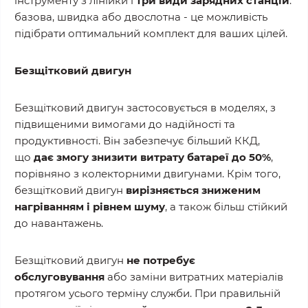
інструменту з лінійки і
три види зарядних станцій
:
базова, швидка або двослотна - це можливість
підібрати оптимальний комплект для ваших цілей.
Безщітковий двигун
Безщітковий двигун застосовується в моделях, з
підвищеними вимогами до надійності та
продуктивності. Він забезпечує більший ККД,
що
дає змогу знизити витрату батареї до 50%
,
порівняно з колекторними двигунами. Крім того,
безщітковий двигун
вирізняється зниженим
нагріванням і рівнем шуму
, а також більш стійкий
до навантажень.
Безщітковий двигун
не потребує
обслуговування
або заміни витратних матеріалів
протягом усього терміну служби. При правильній