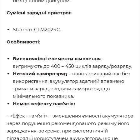
безщітковим двигуном.
Сумісні зарядні пристрої:
Sturmax CLM2024C.
Особливості
:
Високоякісні елементи живлення
–
витримують до 400 – 450 циклів заряду/розряду.
Низький саморозряд
– навіть тривалий час без
використання, акумулятор здатний впевнено
тримати заряд, зводячи саморозряд до
мінімального показника.
Немає «ефекту пам’яті»:
– «Ефект пам’яті» – зменшення ємності акумулятора
через порушення рекомендованого режиму його
заряджання, зокрема, при систематичній
підзарядці користувачем акумулятора, що не