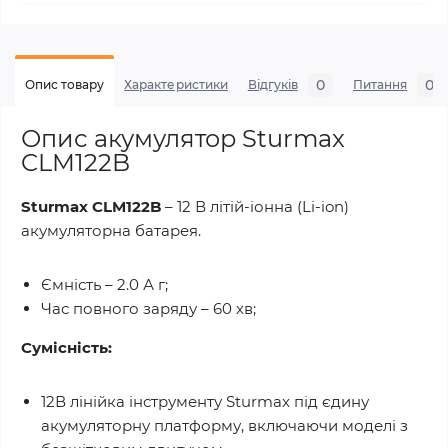
0
0
Опис товару
Характеристики
Відгуків
Питання
Опис акумулятор Sturmax
CLM122B
Sturmax CLM122B
– 12 В літій-іонна (Li-ion)
акумуляторна батарея.
Ємність – 2.0 А г;
Час повного заряду – 60 хв;
Сумісність:
12В лінійка інструменту Sturmax під єдину
акумуляторну платформу, включаючи моделі з