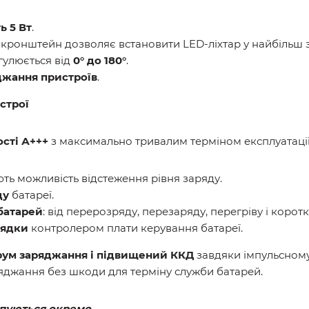
ь 5 Вт
.
 кронштейн дозволяє встановити LED-ліхтар у найбільш 
егулюється від
0° до 180°
.
джання пристроїв
.
строї
сті А+++
з максимально тривалим терміном експлуатації
ть можливість відстеження рівня заряду.
ду
батареї.
 батарей
: від перерозряду, перезаряду, перегріву і корот
рядки
контролером плати керування батареї.
рум заряджання і підвищений ККД
завдяки імпульсному
джання без шкоди для терміну служби батарей.
упуються окремо
.