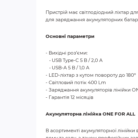
Пристрій має світлодіодний ліхтар дл
для заряджання акумуляторних батаре
О
сновні
параметри
- Вихідні роз’єми:
• USB Type-C 5 В / 2,0 А
• USB-A 5 В / 1,0 А
- LED-ліхтар з кутом повороту до 180°
- Світловий потік 400 Lm
- Заряджання акумуляторів лінійки 
- Гарантія 12 місяців
Акумуляторна лінійка ONE FOR ALL
В асортименті акумуляторної лінійки
дому та саду, а також професійних зав