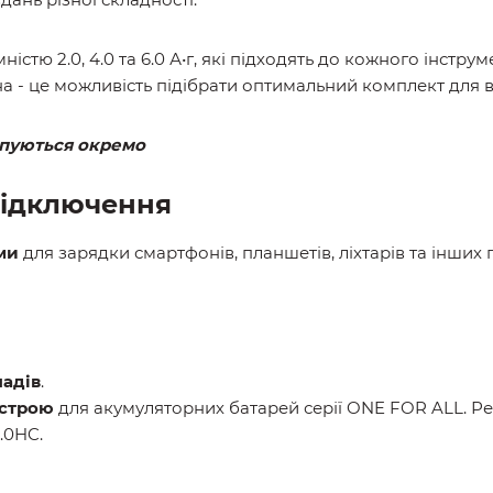
ємністю 2.0, 4.0 та 6.0 А•г, які підходять до кожного інструм
на - це можливість підібрати оптимальний комплект для 
упуються окремо
підключення
ми
для зарядки смартфонів, планшетів, ліхтарів та інших 
адів
.
истрою
для акумуляторних батарей серії ONE FOR ALL. 
.0HC.