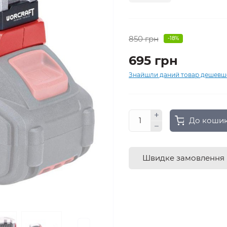
850 грн
-18%
695 грн
Знайшли даний товар дешевш
До коши
Швидке замовлення