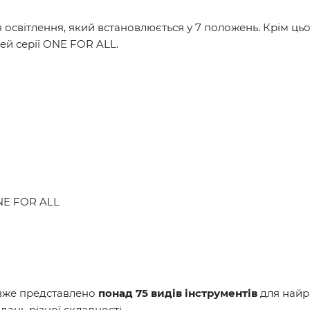
я освітлення, який встановлюється у 7 положень. Крім ц
й серії ONE FOR ALL.
ONE FOR ALL
 вже представлено
понад 75 видів інструментів
для найр
дань різної складності.