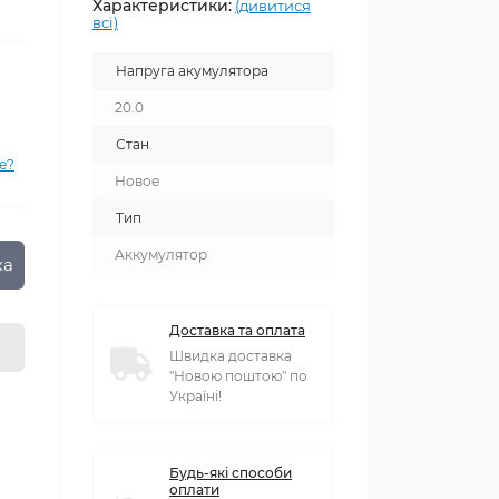
Характеристики:
(дивитися
всі)
Напруга акумулятора
20.0
Стан
е?
Новое
Тип
Аккумулятор
ка
Доставка та оплата
Швидка доставка
"Новою поштою" по
Україні!
Будь-які способи
оплати