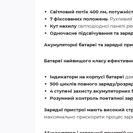
Світловий потік 400 лм, потужніст
7 фіксованих положень
. Рухливий
Кут нахилу
світлодіодної панелі р
Одночасне підсвічування та заря
Акумуляторні батареї та зарядні при
Батареї найвищого класу ефективно
Індикатори на корпусі батареї
даю
500 циклів повного заряду/розря
4 ступені захисту акумуляторних
Розумний контроль поетапної за
Зарядні пристрої мають високий ст
максимально прискорити процес заря
*Акумулятор і зарядний пристрій к