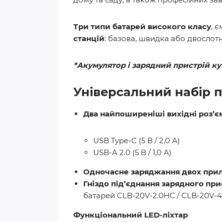
Три типи батарей високого класу
, 
станцій
: базова, швидка або двослот
*Акумулятор і зарядний пристрій к
Універсальний набір 
Два найпоширеніші вихідні роз’є
USB Type-C (5 В / 2,0 А)
USB-A 2.0 (5 В / 1,0 А)
Одночасне заряджання двох прил
Гніздо під’єднання зарядного пр
батарей CLB-20V-2.0HC / CLB-20V-4
Функціональний LED-ліхтар