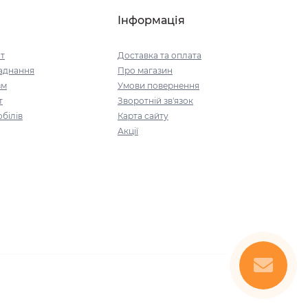
Інформація
т
Доставка та оплата
аднання
Про магазин
зм
Умови повернення
т
Зворотній зв'язок
білів
Карта сайту
Акції