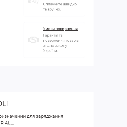
Сплачуйте швидко
та зручно.
Умови повернення
Гарантія та
повернення товарів
згідно закону
України.
0Li
призначений для заряджання
OR ALL.